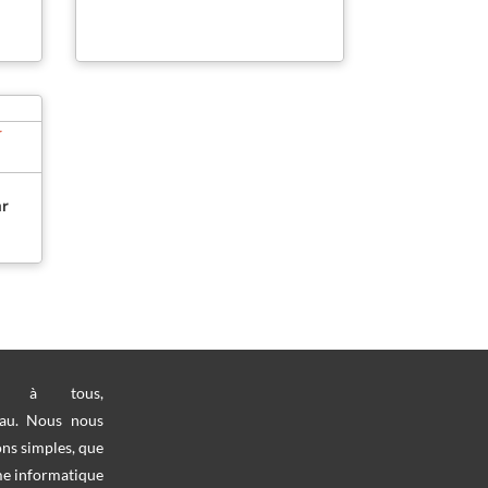
ar
nt à tous,
au. Nous nous
ons simples, que
me informatique