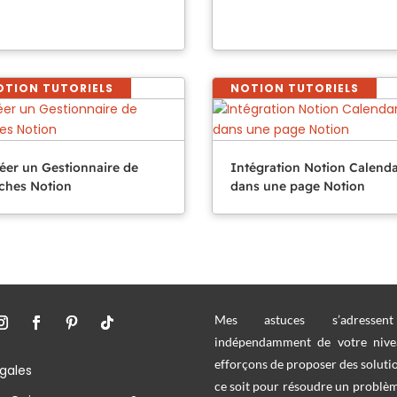
OTION TUTORIELS
NOTION TUTORIELS
éer un Gestionnaire de
Intégration Notion Calend
ches Notion
dans une page Notion
Mes astuces s’adresse
indépendamment de votre nive
efforçons de proposer des soluti
gales
ce soit pour résoudre un problè